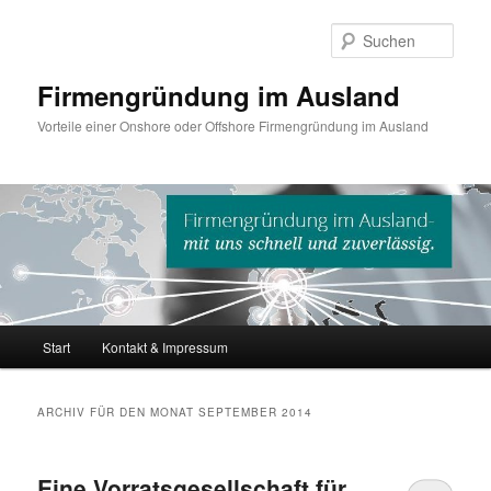
Such
Firmengründung im Ausland
Vorteile einer Onshore oder Offshore Firmengründung im Ausland
Hauptmenü
Start
Kontakt & Impressum
Zum
Zum
Inhalt
sekundären
ARCHIV FÜR DEN MONAT
SEPTEMBER 2014
wechseln
Inhalt
Eine Vorratsgesellschaft für
wechseln