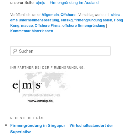
unserer Seite:
e|m|s – Firmengründung im Ausland
Veröffentlicht unter
Allgemein
,
Offshore
|
Verschlagwortet mit
china
,
ems unternehmensberatung
,
emskg
,
firmengründung asien
,
Hong
Kong
,
macao
,
Offshore Firma
,
offshore firmengründung
|
Kommentar hinterlassen
S
u
c
h
IHR PARTNER BEI DER FIRMENGRÜNDUNG:
e
n
NEUESTE BEITRÄGE
Firmengründung in Singapur – Wirtschaftsstandort der
Superlative