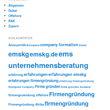
Allgemein
Dubai
Offshore
RAK
Zypern
SCHLAGWÖRTER
company formation
Anonymität
Botswana
Dubai
ems
emskg
emskg.de
unternehmensberatung
erfahrungen
erfahrungen emskg
erfahrung
erfahrungen firmengründung
erfahrung firmengründung
Firma gründen
Exempted Company
firma gründen Ausland
Firmengründung
firmengruendung offshore
firmengründung
Firmengründung Afrika