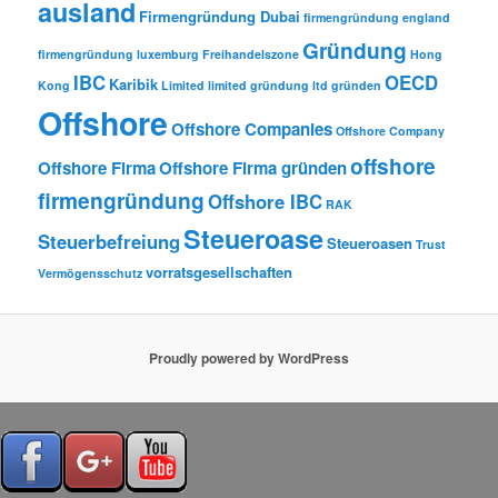
ausland
Firmengründung Dubai
firmengründung england
Gründung
firmengründung luxemburg
Freihandelszone
Hong
IBC
OECD
Karibik
Kong
Limited
limited gründung
ltd gründen
Offshore
Offshore Companies
Offshore Company
offshore
Offshore Firma
Offshore Firma gründen
firmengründung
Offshore IBC
RAK
Steueroase
Steuerbefreiung
Steueroasen
Trust
vorratsgesellschaften
Vermögensschutz
Proudly powered by WordPress