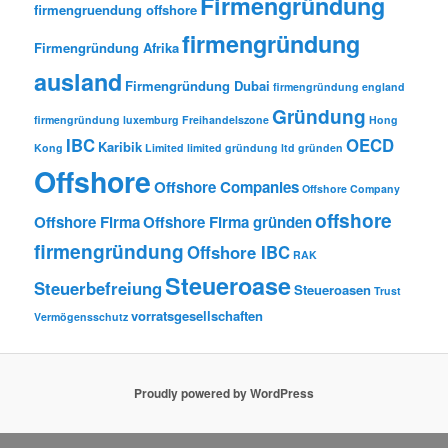
Firmengründung
firmengruendung offshore
firmengründung
Firmengründung Afrika
ausland
Firmengründung Dubai
firmengründung england
Gründung
firmengründung luxemburg
Freihandelszone
Hong
IBC
OECD
Karibik
Kong
Limited
limited gründung
ltd gründen
Offshore
Offshore Companies
Offshore Company
offshore
Offshore Firma
Offshore Firma gründen
firmengründung
Offshore IBC
RAK
Steueroase
Steuerbefreiung
Steueroasen
Trust
vorratsgesellschaften
Vermögensschutz
Proudly powered by WordPress