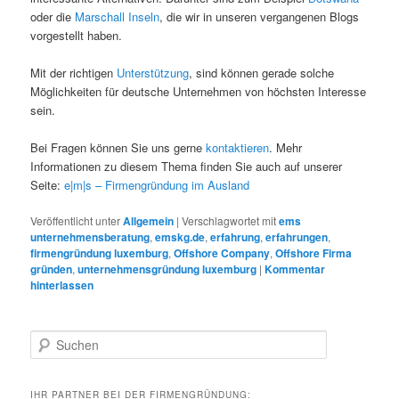
oder die
Marschall Inseln
, die wir in unseren vergangenen Blogs
vorgestellt haben.
Mit der richtigen
Unterstützung
, sind können gerade solche
Möglichkeiten für deutsche Unternehmen von höchsten Interesse
sein.
Bei Fragen können Sie uns gerne
kontaktieren
. Mehr
Informationen zu diesem Thema finden Sie auch auf unserer
Seite:
e|m|s – Firmengründung im Ausland
Veröffentlicht unter
Allgemein
|
Verschlagwortet mit
ems
unternehmensberatung
,
emskg.de
,
erfahrung
,
erfahrungen
,
firmengründung luxemburg
,
Offshore Company
,
Offshore Firma
gründen
,
unternehmensgründung luxemburg
|
Kommentar
hinterlassen
S
u
c
h
IHR PARTNER BEI DER FIRMENGRÜNDUNG: