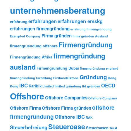
unternehmensberatung
erfahrungen
erfahrungen emskg
erfahrung
erfahrungen firmengründung
erfahrung firmengründung
Firma gründen
Exempted Company
firma gründen Ausland
Firmengründung
firmengruendung offshore
firmengründung
Firmengründung Afrika
ausland
Firmengründung Dubai
firmengründung england
Gründung
firmengründung luxemburg
Freihandelszone
Hong
IBC
OECD
Karibik
Kong
Limited
limited gründung
ltd gründen
Offshore
Offshore Companies
Offshore Company
offshore
Offshore Firma
Offshore Firma gründen
firmengründung
Offshore IBC
RAK
Steueroase
Steuerbefreiung
Steueroasen
Trust