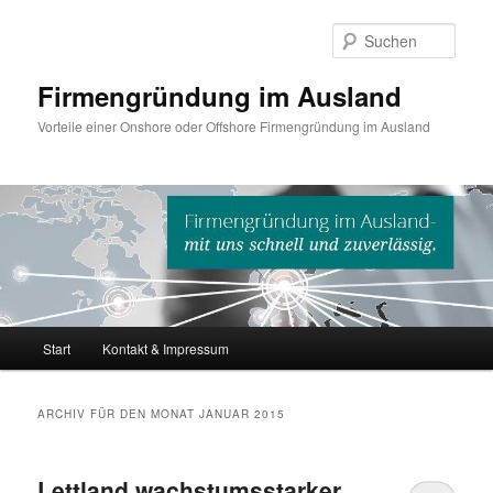
Such
Firmengründung im Ausland
Vorteile einer Onshore oder Offshore Firmengründung im Ausland
Hauptmenü
Start
Kontakt & Impressum
Zum
Zum
Inhalt
sekundären
ARCHIV FÜR DEN MONAT
JANUAR 2015
wechseln
Inhalt
Lettland wachstumsstarker
wechseln