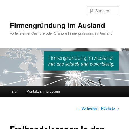
Such
Firmengründung im Ausland
Vorteile einer Onshore oder Offshore Firmengründung im Ausland
Hauptmenü
Start
Kontakt & Impressum
Zum
Inhalt
Artikelnavigation
←
Vorherige
Nächste
→
wechseln